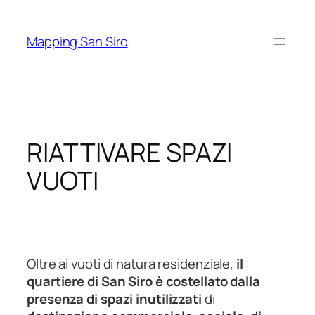
Vai
al
Mapping San Siro
contenuto
RIATTIVARE SPAZI
VUOTI
Oltre ai vuoti di natura residenziale,
il
quartiere di San Siro è costellato dalla
presenza di spazi inutilizzati
di