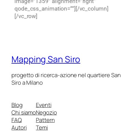
image=”1359″ alignment=”right”
qode_css_animation=””][/vc_column]
[/vc_row]
Mapping San Siro
progetto di ricerca-azione nel quartiere San
Siro a Milano
Blog
Eventi
Chi siamo
Negozio
FAQ
Pattern
Autori
Temi