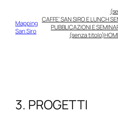
Vai
(se
al
CAFFE’ SAN SIRO E LUNCH S
contenuto
Mapping
PUBBLICAZIONI E SEMINA
San Siro
(senza titolo)
HOM
3. PROGETTI