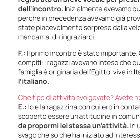
dell’incontro.
Inizialmente avevamo qu
perché in precedenza avevamo già prova
state piacevolmente sorprese dalla veloc
manca mai di ringraziarci.
F.:
Il primo incontro è stato importante. 
compiti: i ragazzi avevano inteso che q
famiglia è originaria dell’Egitto, vive in I
l’italiano.
Che tipo di attività svolgevate? Avete no
E.:
Io e la ragazzina con cui ero in cont
scoperto essere un’attitudine in comun
da propormi lei stessa un’attività.
In 
svago che so che ha iniziato ad interessa