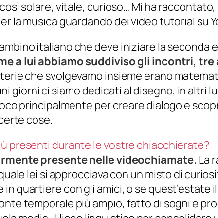
così solare, vitale, curioso… Mi ha raccontato
er la musica guardando dei video tutorial su Y
mbino italiano che deve iniziare la seconda e
me a lui abbiamo suddiviso gli incontri, tre 
aterie che svolgevamo insieme erano matematic
uni giorni ci siamo dedicati al disegno, in altri l
ioco principalmente per creare dialogo e scopri
 certe cose.
ù presenti durante le vostre chiacchierate?
olarmente presente nelle videochiamate.
La r
 quale lei si approcciava con un misto di curi
 quartiere con gli amici, o se quest’estate il 
nte temporale più ampio, fatto di sogni e prog
cuola media, il liceo linguistico per consolida