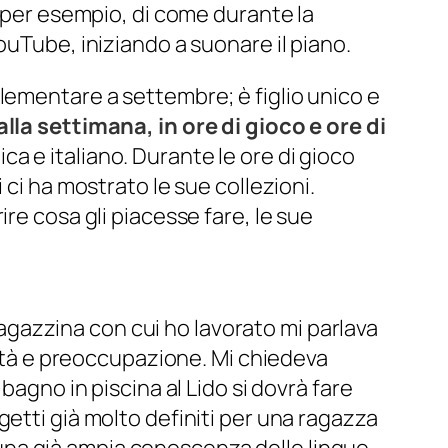
, per esempio, di come durante la
ouTube, iniziando a suonare il piano.
lementare a settembre; è figlio unico e
alla settimana, in ore di gioco e ore di
a e italiano. Durante le ore di gioco
ui ci ha mostrato le sue collezioni.
re cosa gli piacesse fare, le sue
agazzina con cui ho lavorato mi parlava
osità e preoccupazione. Mi chiedeva
bagno in piscina al Lido si dovrà fare
etti già molto definiti per una ragazza
re una già ampia conoscenza delle lingue