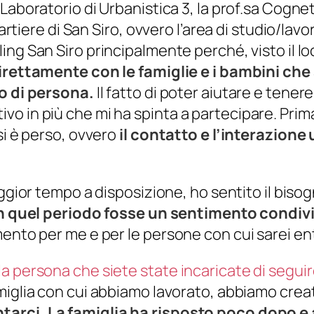
Laboratorio di Urbanistica 3, la prof.sa Cognet
artiere di San Siro, ovvero l’area di studio/lavo
ling San Siro
principalmente perché, visto il lo
irettamente con le famiglie e i bambini che
ro di persona.
Il fatto di poter aiutare e tene
 in più che mi ha spinta a partecipare. Prima 
si è perso, ovvero
il contatto e l’interazion
ggior tempo a disposizione, ho sentito il bisog
in quel periodo fosse un sentimento condivi
ento per me e per le persone con cui sarei en
a persona che siete state incaricate di segui
famiglia con cui abbiamo lavorato, abbiamo cr
ntarci.
La famiglia ha risposto poco dopo e 