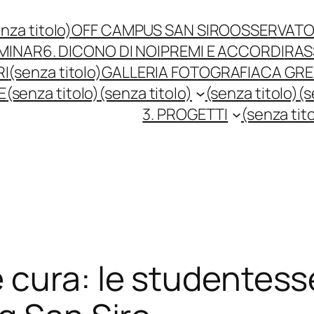
nza titolo)
OFF CAMPUS SAN SIRO
OSSERVATO
EMINAR
6. DICONO DI NOI
PREMI E ACCORDI
RAS
RI
(senza titolo)
GALLERIA FOTOGRAFIACA GREE
E
(senza titolo)
(senza titolo)
(senza titolo)
(s
3. PROGETTI
(senza tit
 cura: le studentesse