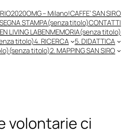
RIO2020
OMG – Milano!
CAFFE’ SAN SIRO
SEGNA STAMPA
(senza titolo)
CONTATTI
N LIVING LAB
EN
MEMORIA
(senza titolo)
enza titolo)
4. RICERCA
5. DIDATTICA
olo)
(senza titolo)
2. MAPPING SAN SIRO
 volontarie ci