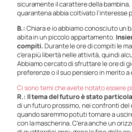
sicuramente il carattere della bambina, 
quarantena abbia coltivato l’interesse p
B.:
Chiara e io abbiamo conosciuto un ba
abita in un piccolo appartamento.
Insie
compiti.
Durante le ore di compiti le m
c’era più libertà nelle attività, quindi alc
Abbiamo cercato di sfruttare le ore di g
preferenze o il suo pensiero in merito a
Ci sono temi che avete notato essere pi
R.:
Il tema del futuro è stato partic
di un futuro prossimo, nei confronti del
quando saremmo potuti tornare a uscire in
con la mascherina. C’era anche un orizzo
di quattordici anni: dopo la fine della s