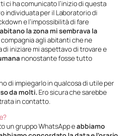
ti ci ha comunicato l’inizio di questa
ro individuata per il Laboratorio di
ckdown e l’impossibilità di fare
 abitano la zona mi sembrava la
re compagnia agli abitanti che ne
di iniziare mi aspettavo di trovare e
e umana
nonostante fosse tutto
no di impiegarlo in qualcosa di utile per
so da molti.
Ero sicura che sarebbe
trata in contatto.
re?
eato un gruppo WhatsApp e
abbiamo
abbiamo concordato la data e l’orario