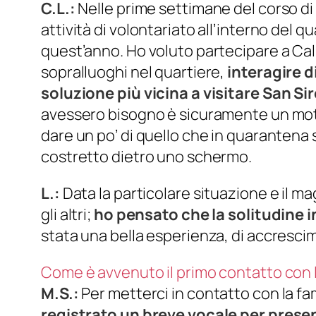
C.L.:
Nelle prime settimane del corso di 
attività di volontariato all’interno del qu
quest’anno. Ho voluto partecipare a
Cal
sopralluoghi nel quartiere,
interagire d
soluzione più vicina a visitare San Si
avessero bisogno è sicuramente un motivo
dare un po’ di quello che in quarantena 
costretto dietro uno schermo.
L.:
Data la particolare situazione e il ma
gli altri;
ho pensato che la solitudine 
stata una bella esperienza, di accrescim
Come è avvenuto il primo contatto con l
M.S.:
Per metterci in contatto con la 
registrato un breve vocale per prese