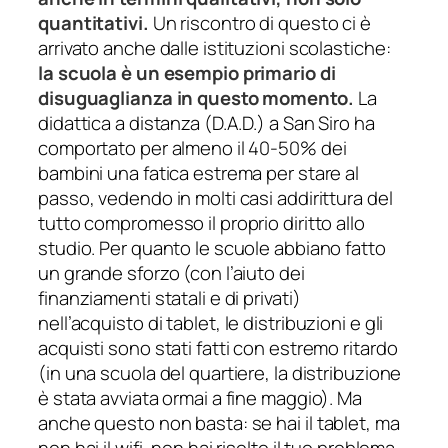
quantitativi.
Un riscontro di questo ci è
arrivato anche dalle istituzioni scolastiche:
la scuola è un esempio primario di
disuguaglianza in questo momento.
La
didattica a distanza (D.A.D.) a San Siro ha
comportato per almeno il 40-50% dei
bambini una fatica estrema per stare al
passo, vedendo in molti casi addirittura del
tutto compromesso il proprio diritto allo
studio. Per quanto le scuole abbiano fatto
un grande sforzo (con l’aiuto dei
finanziamenti statali e di privati)
nell’acquisto di
tablet
, le distribuzioni e gli
acquisti sono stati fatti con estremo ritardo
(in una scuola del quartiere, la distribuzione
è stata avviata ormai a fine maggio). Ma
anche questo non basta: se hai il
tablet
, ma
non hai il wifi, non hai risolto il tuo problema.