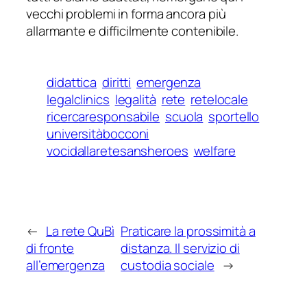
vecchi problemi in forma ancora più
allarmante e difficilmente contenibile.
didattica
diritti
emergenza
legalclinics
legalità
rete
retelocale
ricercaresponsabile
scuola
sportello
universitàbocconi
vocidallaretesansheroes
welfare
←
La rete QuBì
Praticare la prossimità a
di fronte
distanza. Il servizio di
all’emergenza
custodia sociale
→