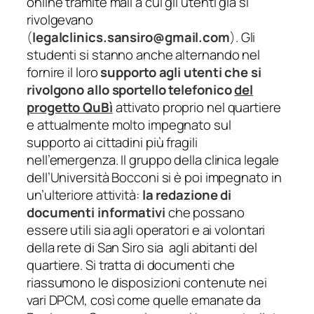
online
tramite
mail
a cui gli utenti già si
rivolgevano
(
legalclinics.sansiro@gmail.com
)
. Gli
studenti si stanno anche alternando nel
fornire il loro
supporto agli utenti che si
rivolgono allo sportello telefonico
del
progetto QuBì
attivato proprio nel quartiere
e attualmente molto impegnato sul
supporto ai cittadini più fragili
nell’emergenza. Il gruppo della clinica legale
dell’Università Bocconi si è poi impegnato in
un’ulteriore attività:
la redazione di
documenti informativi
che possano
essere utili sia agli operatori e ai volontari
della rete di San Siro sia agli abitanti del
quartiere. Si tratta di documenti che
riassumono le disposizioni contenute nei
vari DPCM, così come quelle emanate da