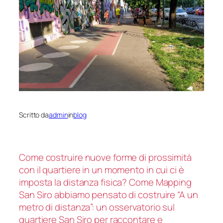
Scritto da
admin
in
blog
Come costruire nuove forme di prossimità
con il quartiere in un momento in cui ci è
imposta la distanza fisica? Come Mapping
San Siro abbiamo pensato di costruire “A un
metro di distanza”: un osservatorio sul
quartiere San Siro per raccontare e